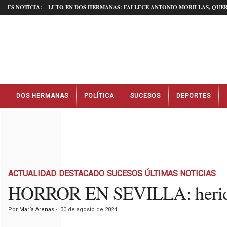
ES NOTICIA:
LUTO EN DOS HERMANAS: FALLECE ANTONIO MORILLAS, QUER
N
DOS HERMANAS
POLÍTICA
SUCESOS
DEPORTES
o
t
i
c
i
a
s
D
ACTUALIDAD
DESTACADO
SUCESOS
ÚLTIMAS NOTICIAS
o
HORROR EN SEVILLA: heridos d
s
H
Por
María Arenas
-
30 de agosto de 2024
e
r